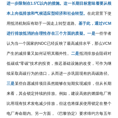
进一步限制在1.5℃以内的措施。这一长期目标意味着要从根
本上向低排放和气候适应型经济和社会转型。
在此背景下使
用抵消机制应有助于一国走上转型道路。
基于此，通过VCM
进行排放抵消的合理性存在三个方面的质疑。一是
一些学者
认为当一个国家的NDC已经反映了最高减排水平，那么VCM
产生的减排量又如何证明其额外性。
二是
抵消排放会阻碍对
低碳或“零碳”技术的投资，推迟基础设施的改变，可作为继
续采取高碳行为的借口，从而进一步巩固现有的高碳路径。
三是
某些自愿减排项目虽然能够在短期实现减排，但从长期
来看，其会锁定持续的排放。例如，建设高效的燃煤电厂将
比用现有技术发电减少排放，但这也将煤炭使用锁定在整个
电厂寿命期内。另一方面，《巴黎协定》要求缔约方每五年