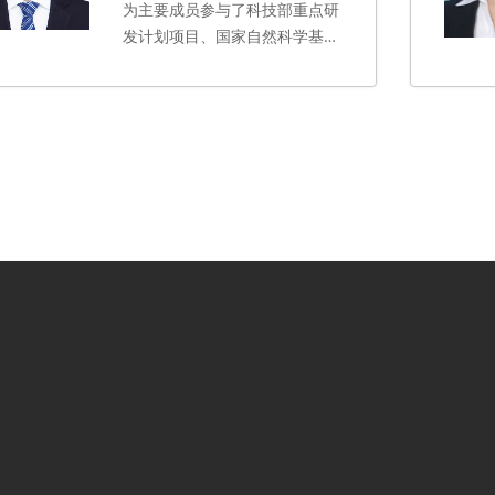
为主要成员参与了科技部重点研
期刊发表SCI论文2
0
余篇，获发
发计划项目、国家自然科学基
明专利
7项，担任
金、国家发改委、生态环境部等
Journal
of Cleaner
多项国家级和省部级课题的研究
Production、Sustainable
工作。在Technological
Energy Technologies and
Forecasting and Social
Assessments、International
Change，Sustainable
Journal of Refrigeration、
Production and
International Journal of naval
Consumption, Renewable
architecture and ocean
Energy, Energy, 《中国管理科
Engineering等期刊审稿人。
学》《电网技术》《管理工程学
报》等国内外主流学术期刊发表
论文40余篇。