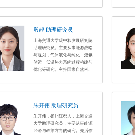
世界中医心理学会副会长，上海
管理教育学会副会长，《外国经
济与管理》东方管理学栏目编
委。
殷靓 助理研究员
上海交通大学碳中和发展研究院
助理研究员。主要从事能源战略
与
规划，气体液化与纯化，液氢
储运，低温热力系统过程构建与
优化等研究。主持国家自然科学
基金青年基金项目
1项，上海市
软科学研究重点项目1项。作为
主要成员先后参与了国家重点研
发计划、中国工程院战略咨询项
朱开伟 助理研究员
目、工信部项目等多项国家级和
省部级科研课题，并承担了多项
朱开伟，扬州江都人，上海交通
企业横向课题。在
大学助理研究员，主要从事能源
Journal
of Cleaner
经济与政策方向的研究。先后作
Production
、
Energy等高水平