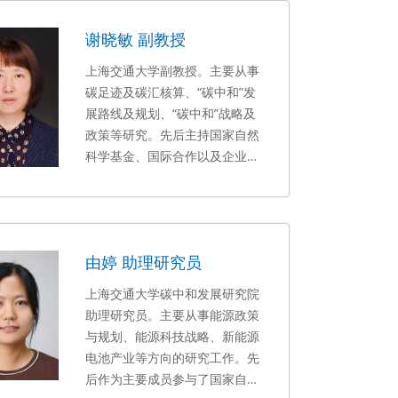
判、重大能源合作项目的谈判与
谢晓敏 副教授
推进，以及重要能源合作政策的
建议与制定。
上海交通大学副教授。主要从事
碳足迹及碳汇核算、“碳中和”发
展路线及规划、“碳中和”战略及
政策等研究。先后主持国家自然
科学基金、国际合作以及企业横
向项目20余项，同时作为主要研
究人员参加中国工程院重点咨询
项目、自然基金重点项目、教育
部重点项目、863项目等多项。
由婷 助理研究员
已在Energy Policy、
Renewable Energy、
上海交通大学碳中和发展研究院
Environment Science &
助理研究员。主要从事能源政策
Technology、Atmospheric
与规划、能源科技战略、新能源
Environment等期刊发表文章
电池产业等方向的研究工作。先
40余篇，出版《微藻生物柴油全
后作为主要成员参与了国家自然
生命周期“2E&W”分析》学术专