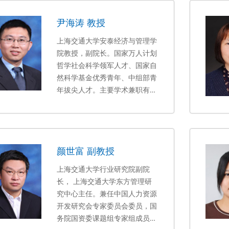
尹海涛 教授
上海交通大学安泰经济与管理学
院教授，副院长。
国家万人计划
哲学社会科学领军人才、国家自
然科学基金优秀青年、中组部青
年拔尖人才。主要学术兼职有中
国能源资源系统工程学会常务理
事，Corporate Social
Responsibility and
Environmental Management
颜世富 副教授
和 Carbon Neutrality 编委。
上海交通大学行业研究院副院
长， 上海交通大学东方管理研
究中心主任。兼任中国人力资源
开发研究会专家委员会委员，国
务院国资委课题组专家组成员，