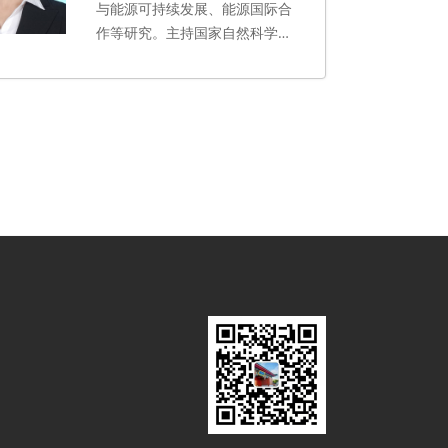
与能源可持续发展、能源国际合
作等研究。主持国家自然科学基
金青年基金项目1项。承担国际
合作项目和企业委托项目子课题
各1项。作为研究团队主要成员
参与中国工程院重大咨询项目、
国家自然科学基金重点项目、国
际合作项目、重点企业项目10余
项。在Environment Science &
Technology、Energy Policy等
国内外著名学术期刊和《文汇
报》等主流报刊媒体上发表文章
30余篇，出版中、英文学术专著
3部，英文专著1章。拥有碳资产
管理师资格。