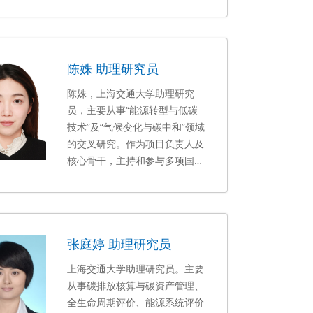
科学基金、中国工程院重大咨询
著一部。
项目、上海市科委项目等多项国
家级和省部级课题的研究工作，
并承担了多项企业横向课题。已
陈姝 助理研究员
发表SCI、核心期刊论文20余
篇，获国家发明专利1项，参著2
陈姝，上海交通大学助理研究
部，在《文汇报》、《中国能源
员，主要从事
“
能源转型与低碳
报》等重要刊物发表评论文章10
技术
”
及
“
气候变化与碳中和
”
领域
余篇，获得新华网、光明网等媒
的交叉研究。作为项目负责人及
体全文转载。
核心骨干，主持和参与多项国家
级及省部级科研项目，包括
主持
1
项
国家自然科学基金青年项
目、
1
项
中国博士后科学基金面
上资助项目等。
在
张庭婷 助理研究员
Environmental Science &
Technology
、
Journal of
上海交通大学助理研究员。主要
Geophysical Research:
从事碳排放核算与碳资产管理、
Biogeosciences
等国内外权威
全生命周期评价、能源系统评价
学术期刊发表论文
10
余篇
。