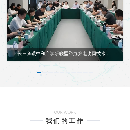
长三角碳中和产学研联盟举办算电协同技术沙
龙
1
2
3
4
5
6
7
8
9
10
OUR WORK
我们的工作