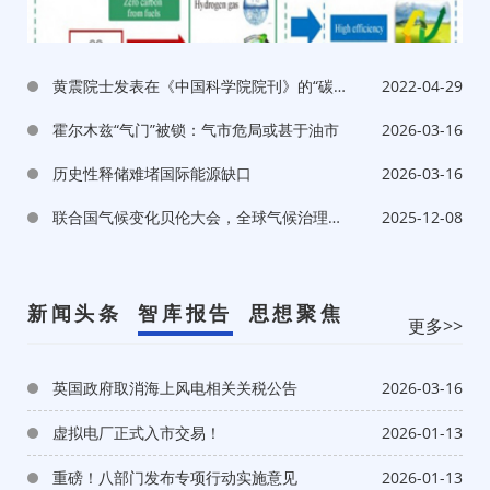
黄震院士发表在《中国科学院院刊》的“碳中
2022-04-29
和愿景下的能源变革”一文的中英对照版
霍尔木兹“气门”被锁：气市危局或甚于油市
2026-03-16
在“中文精品学术期刊双语出版工程”上线发
历史性释储难堵国际能源缺口
2026-03-16
布
联合国气候变化贝伦大会，全球气候治理从
2025-12-08
理念迈向行动的关键节点
新闻头条
智库报告
思想聚焦
更多>>
英国政府取消海上风电相关关税公告
2026-03-16
虚拟电厂正式入市交易！
2026-01-13
重磅！八部门发布专项行动实施意见
2026-01-13