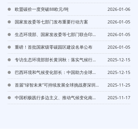
欧盟碳价一度突破88欧元/吨
2026-01-06
国家发改委等七部门发布重要行动方案
2026-01-05
生态环境部、国家发改委等七部门联合印发
2026-01-05
重要行动方案
重磅！首批国家级零碳园区建设名单公布
2026-01-05
专访生态环境部部长黄润秋：落实气候行动
2025-12-15
中国说到做到（中国新闻社）
巴西环境和气候变化部长：中国助力全球南
2025-12-15
方应对气候变化（新华社）
首届“绿智未来”可持续发展全球挑战赛深圳
2025-11-25
落幕 多国携手共探绿色创新之路
中国积极践行多边主义、推动气候变化南南
2025-11-17
合作——为全球气候治理注入更多稳定性和
确定性（人民日报）