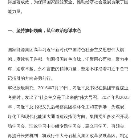
得显著成效，为保障国家能源安全、推动经济社会发展贡献了国
能力量。
一、坚持旗帜领航，筑牢政治忠诚本色
国家能源集团高举习近平新时代中国特色社会主义思想伟大旗
帜，赓续实干兴邦、能源报国红色血脉，汇聚同心而动、聚力生
辉、追求卓越、永不言败的精神力量，坚定不移沿着习近平总书
记指引的方向奋勇前行。
牢记殷殷嘱托。2016年7月19日，习近平总书记在集团宁夏煤业
考察时，发出了“社会主义是干出来的”伟大号召。2021年和2023
年，习近平总书记又先后考察集团榆林化工和黄骅港，为煤炭、
煤化工和现代化能源大通道建设指明方向。集团党组多次召开现
场学习会、理论学习中心组专题学习会，建立再学习、再领会、
再提升长效机制，将践行伟大号召植入集团改革发展基因。制定