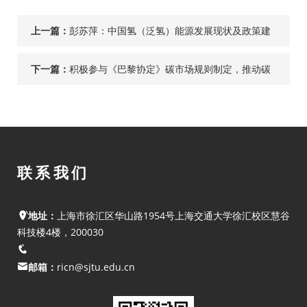
上一篇：
彭苏萍：中国氢（泛氢）能源发展现状及政策建
议 | 国际石油经济
下一篇：
积极参与《巴黎协定》碳市场规则制定，推动碳
减排国际合作｜碳市场建设解读⑪
联系我们
地址：
上海市徐汇区华山路1954号上海交通大学徐汇校区慧谷
科技楼4楼，200030
邮箱：
ricn@sjtu.edu.cn