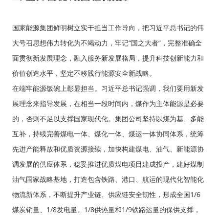
国家能源集团鲜明树立实干担当工作导向，把习近平总书记的伟
大号召思想伟力转化为不竭动力，牢记“国之大者”，完整准确全
面贯彻新发展理念，融入服务新发展格局，提升科技创新能力和
价值创造水平，坚定不移践行能源安全新战略。
在端牢能源饭碗上彰显担当。习近平总书记强调，我们要用新发
展理念来指导发展，在相当一段时间内，煤作为主体能源是必要
的，否则不足以支撑国家现代化。集团公司坚持以煤为基、多能
互补，持续完善煤电一体、煤化一体、煤运一体协同体系，统筹
先进产能释放和优质资源接续，加快构建煤电、油气、新能源协
调发展的供应体系，稳妥推进优质煤电项目建成投产，建好煤制
油气国家战略基地，打造包含铁路、港口、航运的现代化智能化
物流新体系，不断提升产业链、供应链安全韧性，形成全国1/6
煤炭销量、1/8发电量、1/8供热量和1/9铁路运量的保供支撑，