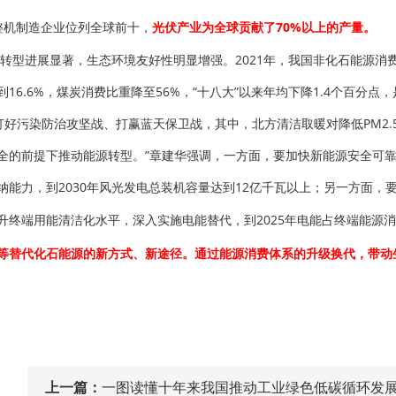
整机制造企业位列全球前十，
光伏产业为全球贡献了70%以上的产量。
型进展显著，生态环境友好性明显增强。2021年，我国非化石能源消费量
16.6%，煤炭消费比重降至56%，“十八大”以来年均下降1.4个百分
好污染防治攻坚战、打赢蓝天保卫战，其中，北方清洁取暖对降低PM2.5
全的前提下推动能源转型。”章建华强调，一方面，要加快新能源安全可
能力，到2030年风光发电总装机容量达到12亿千瓦以上；另一方面，
升终端用能清洁化水平，深入实施电能替代，到2025年电能占终端能源消
等替代化石能源的新方式、新途径。通过能源消费体系的升级换代，带动
上一篇：
一图读懂十年来我国推动工业绿色低碳循环发