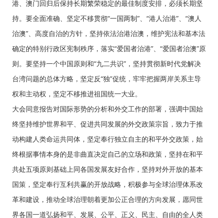
港、澳门回归后保持长期繁荣稳定的最佳制度安排，必须长期坚
持。要全面准确、坚定不移贯彻“一国两制”、“港人治港”、“澳人
治澳”、高度自治的方针，坚持依法治港治澳，维护宪法和基本法
确定的特别行政区宪制秩序，落实“爱国者治港”、“爱国者治澳”原
则。要坚持一个中国原则和“九二共识”，坚持贯彻新时代党解决
台湾问题的总体方略，坚定反“独”促统，牢牢把握两岸关系主导
权和主动权，坚定不移推进祖国统一大业。
大会同意报告对国际形势的分析和外交工作的部署，强调中国始
终坚持维护世界和平、促进共同发展的外交政策宗旨，致力于推
动构建人类命运共同体，坚定奉行独立自主的和平外交政策，始
终根据事情本身的是非曲直决定自己的立场和政策，坚持在和平
共处五项原则基础上同各国发展友好合作，坚持对外开放的基本
国策，坚定奉行互利共赢的开放战略，积极参与全球治理体系改
革和建设，推动全球治理朝着更加公正合理的方向发展，愿同世
界各国一道弘扬和平、发展、公平、正义、民主、自由的全人类