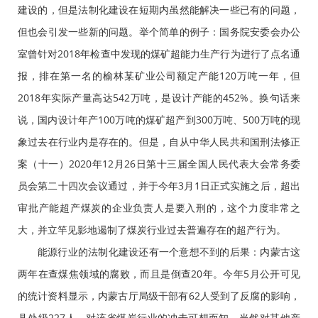
建设的，但是法制化建设在短期内虽然能解决一些已有的问题，
但也会引发一些新的问题。举个简单的例子：国务院安委会办公
室曾针对2018年检查中发现的煤矿超能力生产行为进行了点名通
报，排在第一名的榆林某矿业公司额定产能120万吨一年，但
2018年实际产量高达542万吨，是设计产能的452%。换句话来
说，国内设计年产100万吨的煤矿超产到300万吨、500万吨的现
象过去在行业内是存在的。但是，自从中华人民共和国刑法修正
案（十一）2020年12月26日第十三届全国人民代表大会常务委
员会第二十四次会议通过，并于今年3月1日正式实施之后，超出
审批产能超产煤炭的企业负责人是要入刑的，这个力度非常之
大，并立竿见影地遏制了煤炭行业过去普遍存在的超产行为。
能源行业的法制化建设还有一个意想不到的后果：内蒙古这
两年在查煤焦领域的腐败，而且是倒查20年。今年5月公开可见
的统计资料显示，内蒙古厅局级干部有62人受到了反腐的影响，
县处级227人，对该省煤炭行业的冲击可想而知。当然对其他产