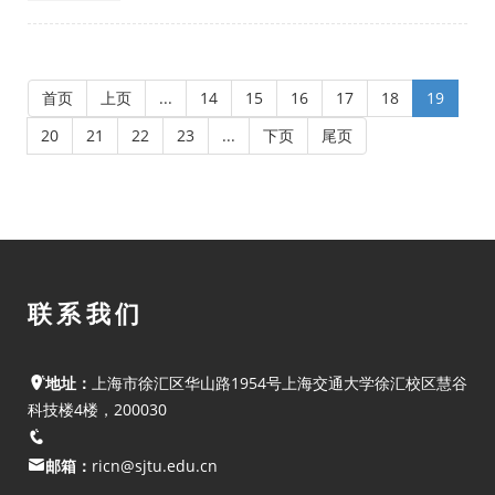
首页
上页
...
14
15
16
17
18
19
20
21
22
23
...
下页
尾页
联系我们
地址：
上海市徐汇区华山路1954号上海交通大学徐汇校区慧谷
科技楼4楼，200030
邮箱：
ricn@sjtu.edu.cn